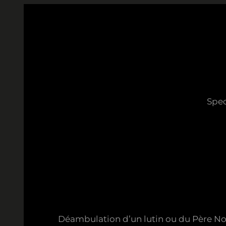
Skip
to
content
Spec
Déambulation d’un lutin ou du Père Noël