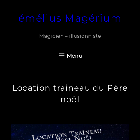
Skip
émélius Magérium
to
content
Magicien – illusionniste
Location traineau du Père
noël